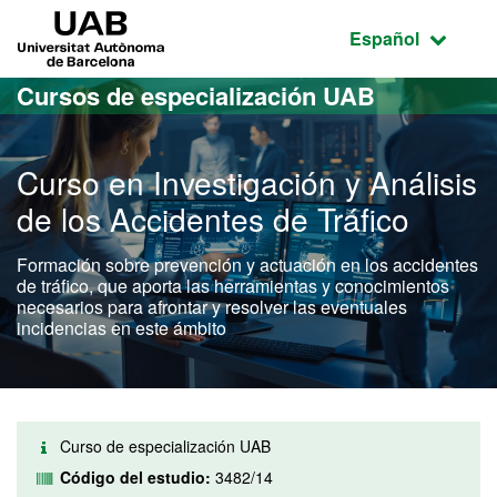
Acceso al contenido principal
Acceso a la navegación de la página
UAB Universitat Autònoma de Barcelona
Idioma seleccio
Español
Cursos de especialización UAB
Curso en Investigación y Análisis
de los Accidentes de Tráfico
Formación sobre prevención y actuación en los accidentes
de tráfico, que aporta las herramientas y conocimientos
necesarios para afrontar y resolver las eventuales
incidencias en este ámbito
Curso de especialización UAB
Código del estudio:
3482/14