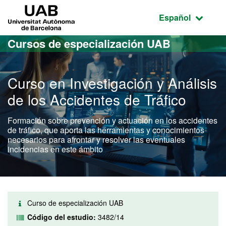
Acceso al contenido principal
Acceso a la navegación de la página
UAB Universitat Autònoma de Barcelona
Idioma seleccio
Español
Cursos de especialización UAB
Curso en Investigación y Análisis
de los Accidentes de Tráfico
Formación sobre prevención y actuación en los accidentes
de tráfico, que aporta las herramientas y conocimientos
necesarios para afrontar y resolver las eventuales
incidencias en este ámbito
Curso de especialización UAB
Código del estudio:
3482/14