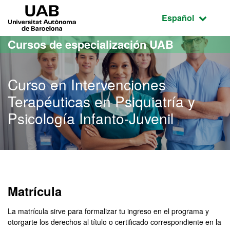
Acceso al contenido principal
Acceso a la navegación de la página
UAB Universitat Autònoma de Barcelona
Idioma seleccio
Español
Cursos de especialización UAB
Curso en Intervenciones
Terapéuticas en Psiquiatría y
Psicología Infanto-Juvenil
Matrícula
La matrícula sirve para formalizar tu ingreso en el programa y
otorgarte los derechos al título o certificado correspondiente en la