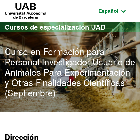
Acceso al contenido principal
Acceso a la navegación de la página
UAB Universitat Autònoma de Barcelona
Idioma seleccio
Español
Cursos de especialización UAB
Curso en Formación para
Personal Investigador Usuario de
Animales Para Experimentación
y Otras Finalidades Científicas
(Septiembre)
Dirección