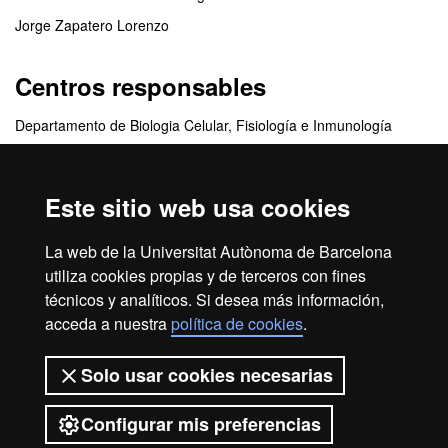
Jorge Zapatero Lorenzo
Centros responsables
Departamento de Biologia Celular, Fisiología e Inmunología
Facultad de Veterinaria
Este sitio web usa cookies
Centros colaboradores
La web de la Universitat Autònoma de Barcelona
FELASA
utiliza cookies propias y de terceros con fines
técnicos y analíticos. Si desea más información,
acceda a nuestra
política de cookies
.
Inicio
Aviso legal
Protección de datos
Solo usar cookies necesarias
Sobre el web
Accesibilidad web
Configurar mis preferencias
2026 Universitat Autònoma de