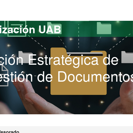
versitat Autònoma de Barcelona
lización UAB
ción Estratégica de
estión de Documento
fesorado