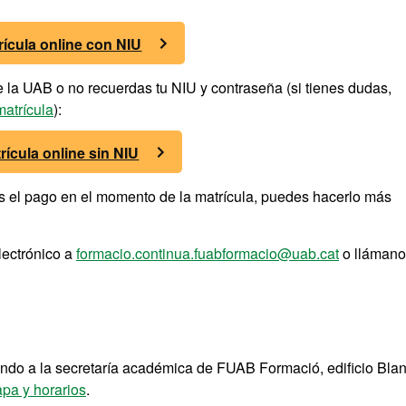
rícula online con NIU
de la UAB o no recuerdas tu NIU y contraseña (si tienes dudas,
matrícula
):
rícula online sin NIU
as el pago en el momento de la matrícula, puedes hacerlo más
lectrónico a
formacio.continua.fuabformacio@uab.cat
o llámano
ndo a la secretaría académica de FUAB Formació, edificio Blan
pa y horarios
.