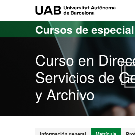
Acceso al contenido principal
Acceso a la navegación de la página
UAB Uni
Cursos de especia
Curso en Direc
Servicios de G
y Archivo
Información general
Matrícula
Pro