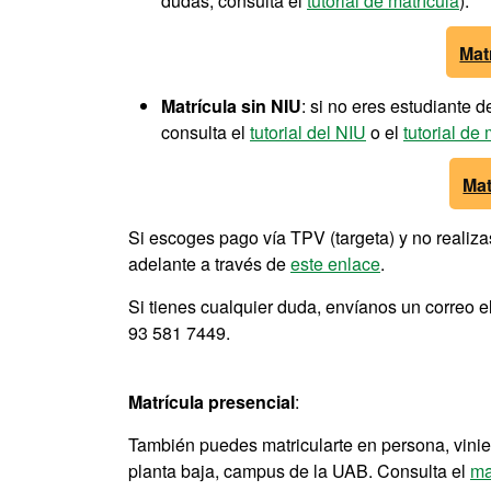
dudas, consulta el
tutorial de matrícula
):
Mat
Matrícula sin NIU
: si no eres estudiante 
consulta el
tutorial del NIU
o el
tutorial de 
Mat
Si escoges pago vía TPV (targeta) y no realiz
adelante a través de
este enlace
.
Si tienes cualquier duda, envíanos un correo e
93 581 7449.
Matrícula presencial
:
También puedes matricularte en persona, vinie
planta baja, campus de la UAB. Consulta el
ma