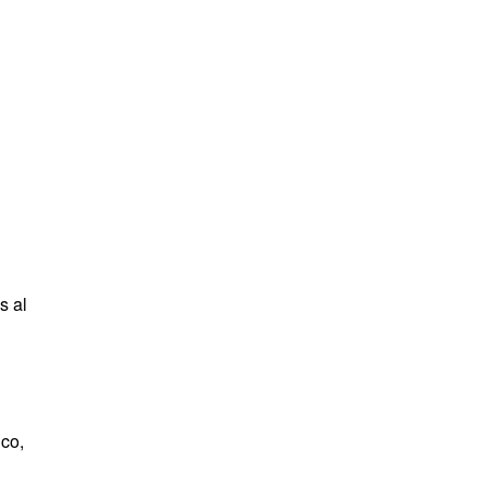
s al
co,