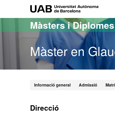
Ves al contingut principal
Ves a la navegació de la pàgina
UAB Uni
Màsters i Diplome
Màster en Gla
Informació general
Admissió
Matr
Direcció