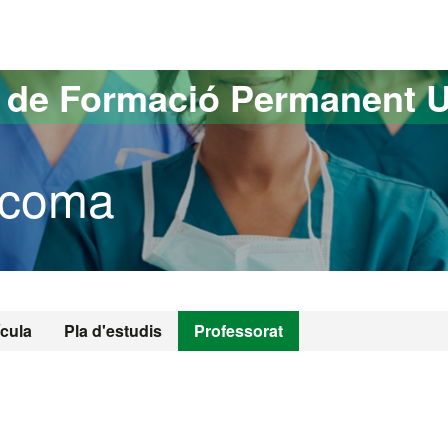
versitat Autònoma de Barcelona
s de Formació Permanent 
ucoma
ícula
Pla d'estudis
Professorat