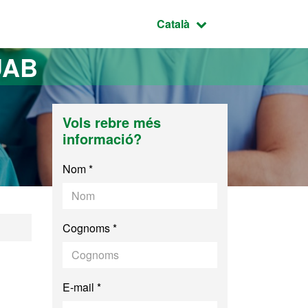
Idioma seleccionat:
Català
UAB
Vols rebre més
informació?
Nom *
Cognoms *
E-mail *