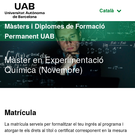
Ves al contingut principal
Ves a la navegació de la pàgina
UAB Universitat Autònoma de Barcelona
Idioma selecci
Català
Màsters i Diplomes de Formació
Permanent UAB
Màster en Experimentació
Química (Novembre)
Matrícula
La matrícula serveix per formalitzar el teu ingrés al programa i
atorgar-te els drets al títol o certificat corresponent en la mesura