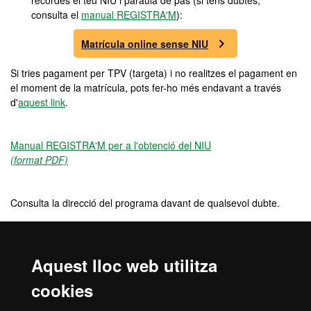
recordes el teu NIU i paraula de pas (si tens dubtes,
consulta el
manual REGISTRA'M
):
Matrícula online sense NIU
Si tries pagament per TPV (targeta) i no realitzes el pagament en
el moment de la matrícula, pots fer-ho més endavant a través
d'
aquest link
.
Manual REGISTRA'M per a l'obtenció del NIU
(format PDF)
Consulta la direcció del programa davant de qualsevol dubte.
Preu
Aquest lloc web utilitza
3960 €
cookies