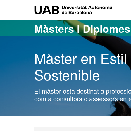
Ves al contingut principal
Ves a la navegació de la pàgina
UAB Uni
Màsters i Diplome
Màster en Estil
Sostenible
El màster està destinat a professio
com a consultors o assessors en es