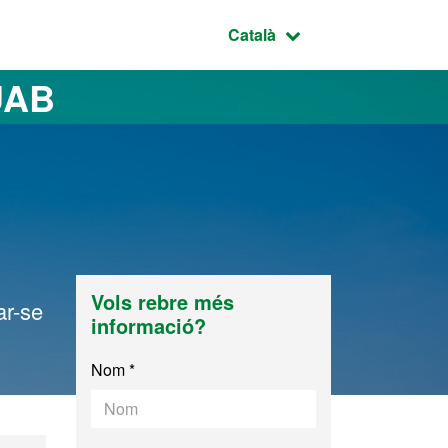
Idioma seleccionat:
Català
UAB
Vols rebre més
ar-se
informació?
Nom *