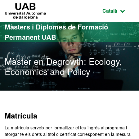
Ves al contingut principal
Ves a la navegació de la pàgina
UAB Universitat Autònoma de Barcelona
Idioma selecci
Català
Màsters i Diplomes de Formació
Permanent UAB
Màster en Degrowth: Ecology,
Economics and Policy
Matrícula
La matrícula serveix per formalitzar el teu ingrés al programa i
atorgar-te els drets al títol o certificat corresponent en la mesura