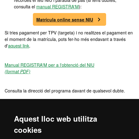
recordes el teu NIU i paraula de pas (si tens dubtes,
consulta el
manual REGISTRA'M
):
Matrícula online sense NIU
Si tries pagament per TPV (targeta) i no realitzes el pagament en
el moment de la matrícula, pots fer-ho més endavant a través
d'
aquest link
.
Manual REGISTRA'M per a l'obtenció del NIU
(format PDF)
Consulta la direcció del programa davant de qualsevol dubte.
Preu
Aquest lloc web utilitza
3960 €
cookies