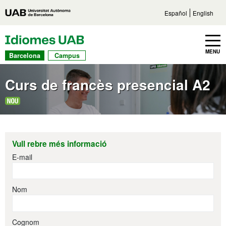
Vés al contingut principal
Accés directe a les seccions
Vés a la navegaci
Español
English
UAB Idiomes
Toggle navbar
MENU
Barcelona
Campus
Curs de francès presencial A2
Vull rebre més informació
E-mail
Nom
Cognom