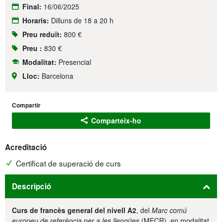
Final:
16/06/2025
Horaris:
Dilluns de 18 a 20 h
Preu reduït:
800 €
Preu :
830 €
Modalitat:
Presencial
Lloc:
Barcelona
Compartir
Comparteix-ho
Acreditació
Certificat de superació de curs
Descripció
Curs de francès general del nivell A2
, del
Marc comú
europeu de referència per a les llengües
(MECR), en modalitat