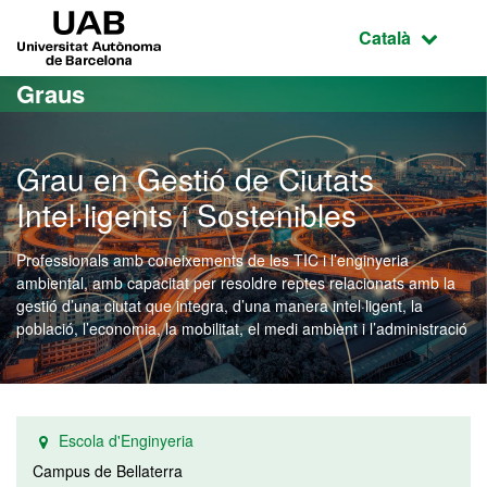
Ves al contingut principal
Ves a la navegació de la pàgina
UAB Universitat Autònoma de Barcelona
Idioma selecci
Català
Graus
Grau en Gestió de Ciutats
Intel·ligents i Sostenibles
Professionals amb coneixements de les TIC i l’enginyeria
ambiental, amb capacitat per resoldre reptes relacionats amb la
gestió d’una ciutat que integra, d’una manera intel·ligent, la
població, l’economia, la mobilitat, el medi ambient i l’administració
Escola d'Enginyeria
Campus de Bellaterra