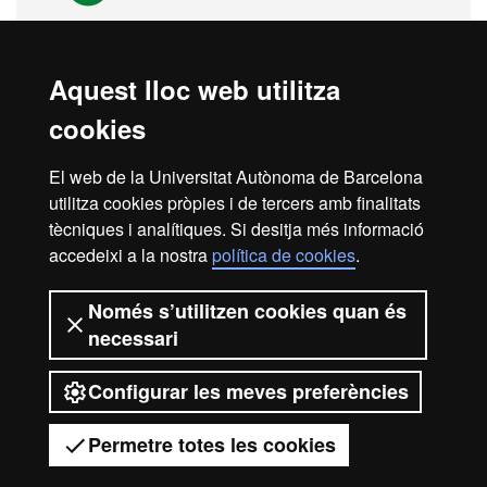
Aquest lloc web utilitza
Descarrega't les guies UAB: accés,
beques, mobilitat internacional,
cookies
pràctiques...
El web de la Universitat Autònoma de Barcelona
utilitza cookies pròpies i de tercers amb finalitats
tècniques i analítiques. Si desitja més informació
Visita la UAB
accedeixi a la nostra
política de cookies
.
Només s’utilitzen cookies quan és
necessari
Configurar les meves preferències
2026 Universitat Autònoma de
Barcelona
Permetre totes les cookies
Tens dubtes?
Desplegar el menú mòbil