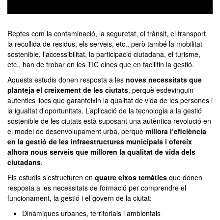
0
seconds
of
Reptes com la contaminació, la seguretat, el trànsit, el transport,
0
la recollida de residus, els serveis, etc., però també la mobilitat
seconds
sostenible, l’accessibilitat, la participació ciutadana, el turisme,
etc., han de trobar en les TIC eines que en facilitin la gestió.
Aquests estudis donen resposta a les
noves necessitats que
planteja el creixement de les ciutats
, perquè esdevinguin
autèntics llocs que garanteixin la qualitat de vida de les persones i
la igualtat d’oportunitats. L’aplicació de la tecnologia a la gestió
sostenible de les ciutats està suposant una autèntica revolució en
el model de desenvolupament urbà, perquè
millora l’eficiència
en la gestió de les infraestructures municipals i ofereix
alhora nous serveis que milloren la qualitat de vida dels
ciutadans
.
Els estudis s’estructuren en
quatre eixos temàtics
que donen
resposta a les necessitats de formació per comprendre el
funcionament, la gestió i el govern de la ciutat:
Dinàmiques urbanes, territorials i ambientals