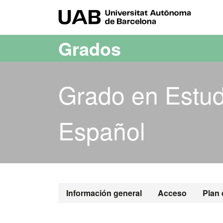
Acceso al contenido principal
Acceso a la navegación de la página
UAB Uni
Grados
Grado en Estud
Español
Grado en Estu
Información general
Acceso
Plan 