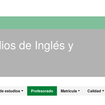
versitat Autònoma de Barcelona
ios de Inglés y
dios de Inglés y 
de estudios
Profesorado
Matrícula
Calidad