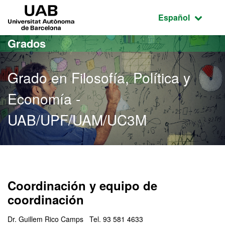
Acceso al contenido principal
Acceso a la navegación de la página
UAB Universitat Autònoma de Barcelona
Idioma seleccio
Español
Grados
Grado en Filosofía, Política y
Economía -
UAB/UPF/UAM/UC3M
Grado en Filosofía, Polí
Coordinación y equipo de
coordinación
Dr. Guillem Rico Camps Tel. 93 581 4633