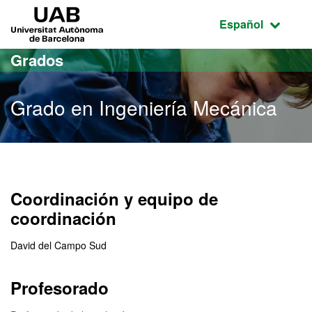
Acceso al contenido principal
Acceso a la navegación de la página
UAB Universitat Autònoma de Barcelona
Idioma seleccio
Español
Grados
Grado en Ingeniería Mecánica
Grado en Ingeniería Mecá
Coordinación y equipo de
coordinación
David del Campo Sud
Profesorado