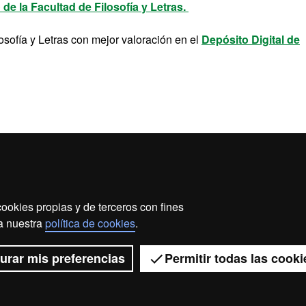
de la Facultad de Filosofía y Letras.
osofía y Letras con mejor valoración en el
Depósito Digital de
ookies propias y de terceros con fines
ección de datos
Sobre el web
Accesibilidad web
Ma
 a nuestra
política de cookies
.
2026 Universitat Autònoma de Barcelona
urar mis preferencias
Permitir todas las cooki