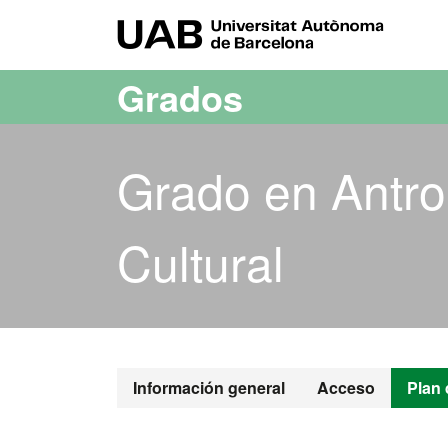
Acceso al contenido principal
Acceso a la navegación de la página
UAB Uni
Grados
Grado en Antro
Cultural
Grado en Antr
Información general
Acceso
Plan 