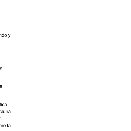
ndo y
y
de
fica
cluirá
s
bre la