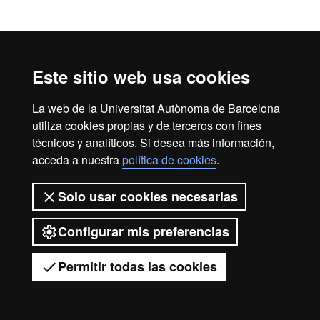
Aviso legal
Protección de datos
Sobre el web
Este sitio web usa cookies
Accesibilidad web
Mapa del web UAB
2026 Universitat Autònoma de
La web de la Universitat Autònoma de Barcelona
utiliza cookies propias y de terceros con fines
Barcelona
técnicos y analíticos. Si desea más información,
acceda a nuestra
política de cookies
.
Solo usar cookies necesarias
Configurar mis preferencias
Permitir todas las cookies
Tienes dudas?
Desplegar el menú móvil