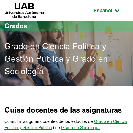
Acceso al contenido principal
Acceso a la navegación de la página
UAB Universitat Autònoma de Barcelona
Idioma seleccio
Español
Grados
Grado en Ciencia Política y
Gestión Pública y Grado en
Sociología
Grado en Ciencia Política
Guías docentes de las asignaturas
Consulta las guías docentes de los estudios de
Grado en Ciencia
Política y Gestión Pública
i de
Grado en Sociología