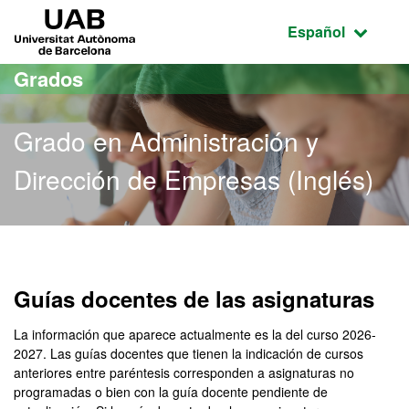
Acceso al contenido principal
Acceso a la navegación de la página
UAB Universitat Autònoma de Barcelona
Idioma seleccio
Español
Grados
Grado en Administración y
Dirección de Empresas (Inglés)
Grado en Administración y
Guías docentes de las asignaturas
La información que aparece actualmente es la del curso 2026-
2027. Las guías docentes que tienen la indicación de cursos
anteriores entre paréntesis corresponden a asignaturas no
programadas o bien con la guía docente pendiente de