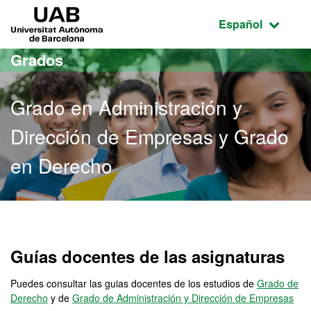
Acceso al contenido principal
Acceso a la navegación de la página
UAB Universitat Autònoma de Barcelona
Idioma seleccio
Español
Grados
Grado en Administración y
Dirección de Empresas y Grado
en Derecho
Grado en Administración 
Guías docentes de las asignaturas
Puedes consultar las guias docentes de los estudios de
Grado de
Derecho
y de
Grado de Administración y Dirección de Empresas