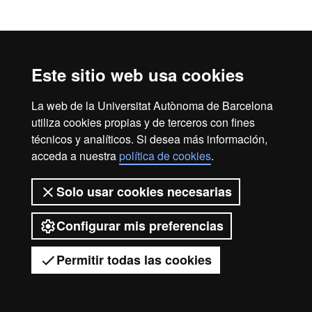
Aviso legal
Protección de datos
Sobre el web
Este sitio web usa cookies
Accesibilidad web
Mapa del web UAB
2026 Universitat Autònoma de
La web de la Universitat Autònoma de Barcelona
utiliza cookies propias y de terceros con fines
Barcelona
técnicos y analíticos. Si desea más información,
acceda a nuestra
política de cookies
.
Solo usar cookies necesarias
Configurar mis preferencias
Permitir todas las cookies
Tienes dudas?
Desplegar el menú móvil