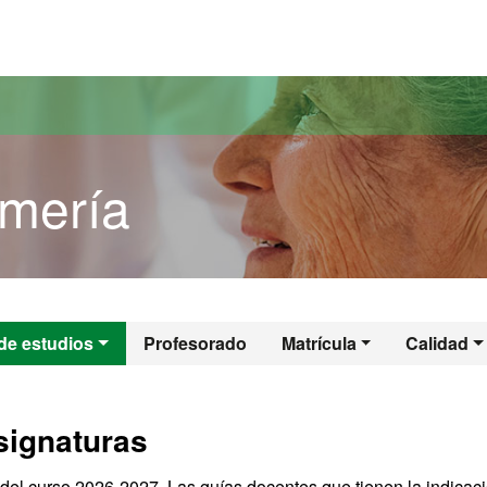
versitat Autònoma de Barcelona
rmería
ermería
de estudios
Profesorado
Matrícula
Calidad
signaturas
del curso 2026-2027. Las guías docentes que tienen la indicac