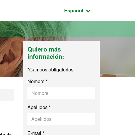
Idioma seleccionado:
Español
Quiero más
información:
*Campos obligatorios
Nombre *
Apellidos *
E-mail *
ión de