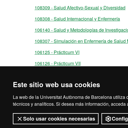
108309 - Salud Afectivo-Sexual y Diversidad
108308 - Salud Internacional y Enfermería
106140 - Salud y Metodologías de Investigació
108307 - Simulación en Enfermería de Salud 
106125 - Prácticum VI
106126 - Prácticum VII
108303 - Prácticum VIII
Este sitio web usa cookies
106127 - Trabajo de Fin de Grado
La web de la Universitat Autònoma de Barcelona utiliza c
técnicos y analíticos. Si desea más información, acceda
Solo usar cookies necesarias
Config