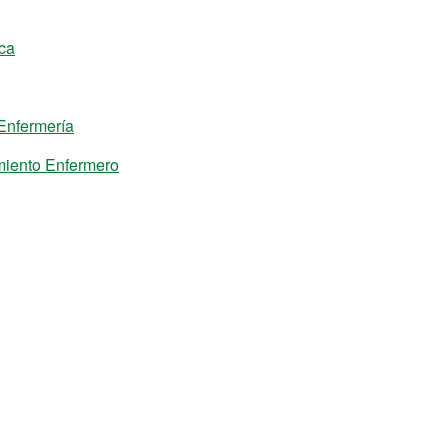
ica
Enfermería
miento Enfermero