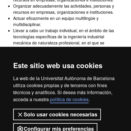
Organizar adecuadamente las actividades, personas y
recursos en empresas, organizaciones e instituciones.
Actuar eficazmente en un equipo multilingüe y
multidisciplinar.
Llevar a cabo un trabajo individual, en el ámbito de las
tecnologías específicas de la ingeniería industrial
mecánica de naturaleza profesional, en el que se
sinteticen e integren los conocimientos, habilidades y
competencias que se han adquirido en las enseñanzas,
incluida la defensa del mismo ante un tribunal
Este sitio web usa cookies
universitario.
Actuar en el ejercicio profesional del ámbito de la
La web de la Universitat Autònoma de Barcelona
ingeniería industrial con responsabilidad ética y con
utiliza cookies propias y de terceros con fines
respeto por los derechos y deberes fundamentales, la
técnicos y analíticos. Si desea más información,
diversidad y los valores democráticos, desigualdades
por razón de género, el impacto social, económico y
acceda a nuestra
política de cookies
.
medioambiental.
Solo usar cookies necesarias
Configurar mis preferencias
2026 Universitat Autònoma de