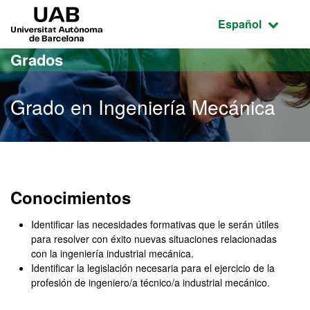
Acceso al contenido principal
Acceso a la navegación de la página
UAB Universitat Autònoma de Barcelona
Idioma seleccio
Español
Grados
Grado en Ingeniería Mecánica
Grado en Ingeniería Mecá
Conocimientos
Identificar las necesidades formativas que le serán útiles
para resolver con éxito nuevas situaciones relacionadas
con la ingeniería industrial mecánica.
Identificar la legislación necesaria para el ejercicio de la
profesión de ingeniero/a técnico/a industrial mecánico.