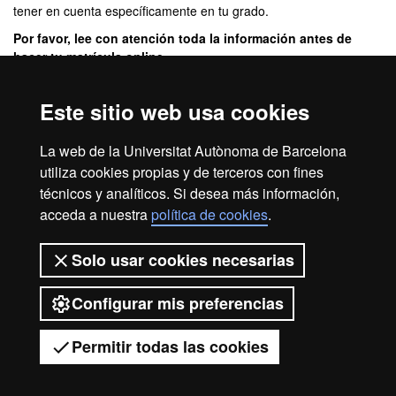
tener en cuenta específicamente en tu grado.
Por favor, lee con atención toda la información antes de
hacer tu matrícula online.
Sesión informativa de matrícula
Este sitio web usa cookies
A partir del curso 2018-2019 estos estudios no ofrecen nuevas
La web de la Universitat Autònoma de Barcelona
plazas de acceso a primero
utiliza cookies propias y de terceros con fines
técnicos y analíticos. Si desea más información,
acceda a nuestra
política de cookies
.
Aviso legal
Protección de datos
Sobre el web
Solo usar cookies necesarias
Accesibilidad web
Mapa del web UAB
Configurar mis preferencias
2026 Universitat Autònoma de
Barcelona
Permitir todas las cookies
Tienes dudas?
Desplegar el menú móvil