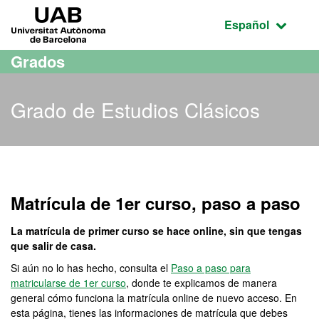
Acceso al contenido principal
Acceso a la navegación de la página
UAB Universitat Autònoma de Barcelona
Idioma seleccio
Español
Grados
Grado de Estudios Clásicos
Grado de Estudios Clásic
Matrícula de 1er curso, paso a paso
La matrícula de primer curso se hace online, sin que tengas
que salir de casa.
Si aún no lo has hecho, consulta el
Paso a paso para
matricularse de 1er curso
, donde te explicamos de manera
general cómo funciona la matrícula online de nuevo acceso. En
esta página, tienes las informaciones de matrícula que debes