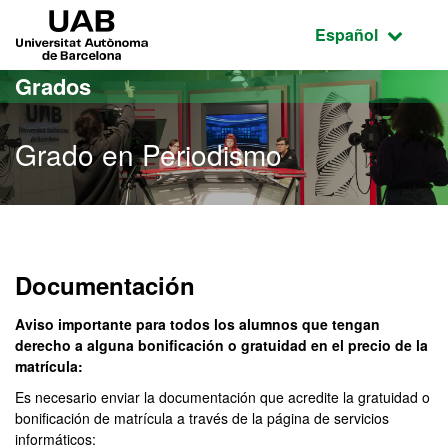
Acceso al contenido principal
Acceso a la navegación de la página
UAB Universitat Autònoma de Barcelona
Idioma seleccio
Español
Grados
Grado en Periodismo
Grado en Periodismo
Documentación
Aviso importante para todos los alumnos que tengan
derecho a alguna bonificación o gratuidad en el precio de la
matrícula:
Es necesario enviar la documentación que acredite la gratuidad o
bonificación de matrícula a través de la página de servicios
informáticos: