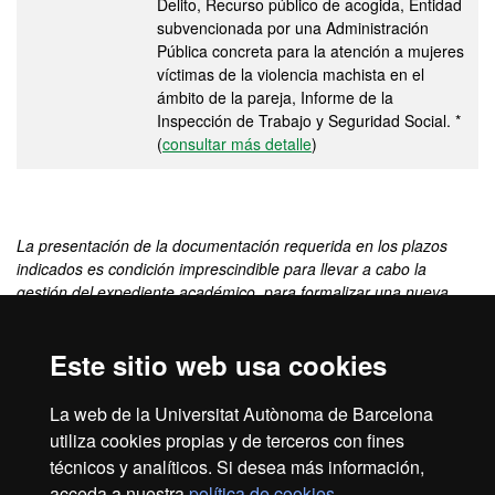
Delito, Recurso público de acogida, Entidad
subvencionada por una Administración
Pública concreta para la atención a mujeres
víctimas de la violencia machista en el
ámbito de la pareja, Informe de la
Inspección de Trabajo y Seguridad Social. *
(
consultar más detalle
)
La presentación de la documentación requerida en los plazos
indicados es condición imprescindible para llevar a cabo la
gestión del expediente académico, para formalizar una nueva
matrícula o modificar la matrícula y/o para solicitar cualquier
servicio académico (certificados, títulos, traslados de expediente,
Este sitio web usa cookies
etc.).
(*) Información procedente del acuerdo de criterios para
La web de la Universitat Autònoma de Barcelona
determinar la condición de víctima de violencia machista en el
utiliza cookies propias y de terceros con fines
ámbito de la pareja a los efectos de exención de precios y tasas
universitarias aprobada por el Consejo Interuniversitario de
técnicos y analíticos. Si desea más información,
Cataluña, donde se establece la vigencia de estos documentos a
acceda a nuestra
política de cookies
.