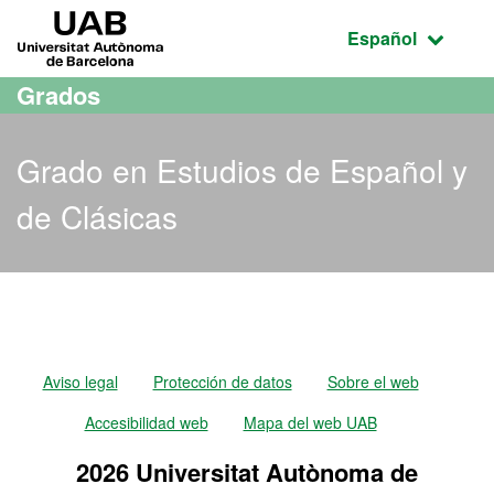
Acceso al contenido principal
Acceso a la navegación de la página
UAB Universitat Autònoma de Barcelona
Idioma seleccio
Español
Grados
Grado en Estudios de Español y
de Clásicas
Grado en Estudios de Esp
Aviso legal
Protección de datos
Sobre el web
Accesibilidad web
Mapa del web UAB
2026 Universitat Autònoma de