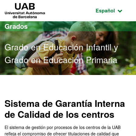
Acceso al contenido principal
Acceso a la navegación de la página
UAB Universitat Autònoma de Barcelona
Idioma seleccio
Español
Grados
Grado en Educación Infantil y
Grado en Educación Primaria
Grado en Educación Infant
Sistema de Garantía Interna
de Calidad de los centros
El sistema de gestión por procesos de los centros de la UAB
refleja el compromiso de ofrecer titulaciones de calidad que