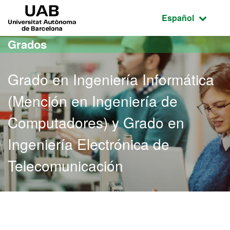
Acceso al contenido principal
Acceso a la navegación de la página
UAB Universitat Autònoma de Barcelona
Idioma seleccio
Español
Grados
Grado en Ingeniería Informática
(Mención en Ingeniería de
Computadores) y Grado en
Ingeniería Electrónica de
Telecomunicación