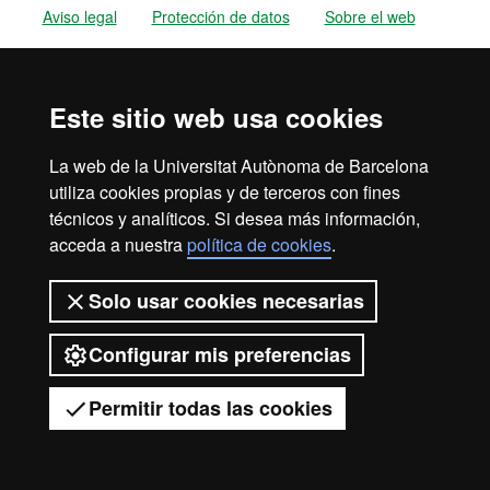
Aviso legal
Protección de datos
Sobre el web
Accesibilidad web
Mapa del web UAB
2026 Universitat Autònoma de
Este sitio web usa cookies
Barcelona
La web de la Universitat Autònoma de Barcelona
utiliza cookies propias y de terceros con fines
técnicos y analíticos. Si desea más información,
acceda a nuestra
política de cookies
.
Solo usar cookies necesarias
Configurar mis preferencias
Permitir todas las cookies
Tienes dudas?
Desplegar el menú móvil