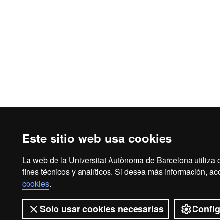
Este sitio web usa cookies
La web de la Universitat Autònoma de Barcelona utiliza 
fines técnicos y analíticos. Si desea más información, a
cookies
.
Solo usar cookies necesarias
Config