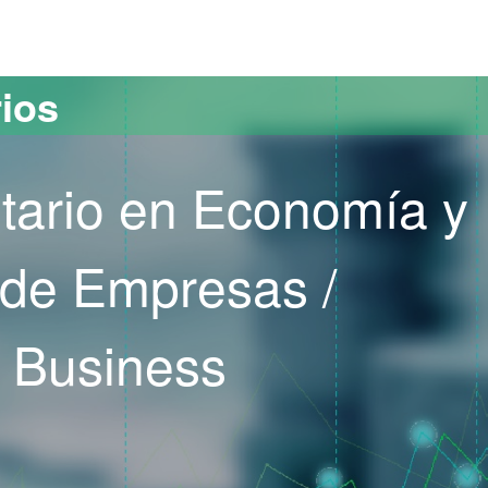
versitat Autònoma de Barcelona
rios
itario en Economía y
 de Empresas /
 Business