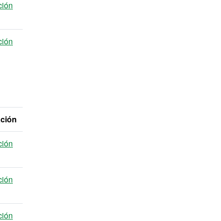
ción
ción
ación
ción
ción
ción