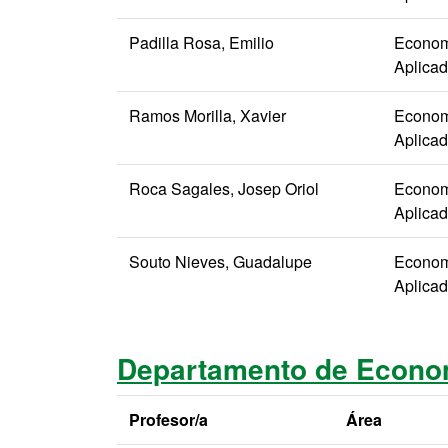
Padilla Rosa, Emilio
Econom
Aplica
Ramos Morilla, Xavier
Econom
Aplica
Roca Sagales, Josep Oriol
Econom
Aplica
Souto Nieves, Guadalupe
Econom
Aplica
Departamento de Econom
Profesor/a
Área