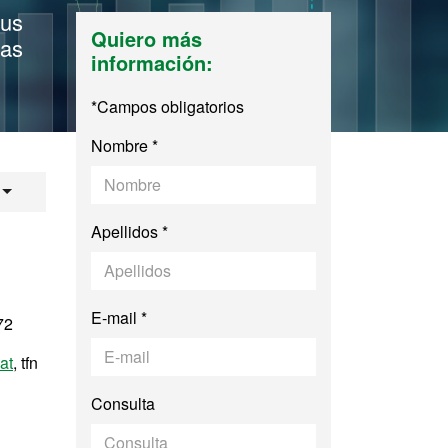
sus
Quiero más
mas
información:
*Campos obligatorios
Nombre *
ministración de Em
Apellidos *
E-mail *
72
at
, tfn
Consulta