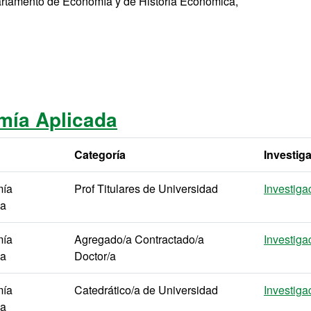
artamento de Economía y de Historia Económica,
mía Aplicada
Categoría
Investig
ía
Prof Titulares de Universidad
Investiga
da
ía
Agregado/a Contractado/a
Investiga
da
Doctor/a
ía
Catedrático/a de Universidad
Investiga
da