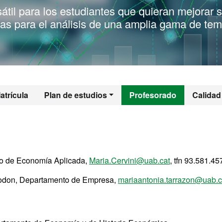
átil para los estudiantes que quieran mejorar 
las para el análisis de una amplia gama de te
l - Economía y Ad
atrícula
Plan de estudios
Profesorado
Calidad
to de Economía Aplicada,
Maria.Cervini@uab.cat
, tfn 93.581.45
odon, Departamento de Empresa,
mariaantonia.tarrazon@uab.c