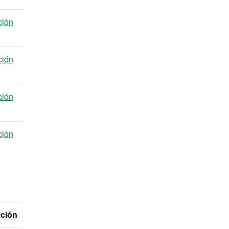
ción
ción
ción
ción
ación