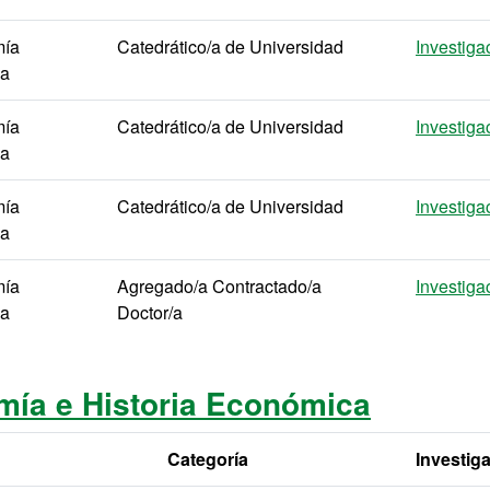
ía
Catedrático/a de Universidad
Investiga
da
ía
Catedrático/a de Universidad
Investiga
da
ía
Catedrático/a de Universidad
Investiga
da
ía
Agregado/a Contractado/a
Investiga
da
Doctor/a
ía e Historia Económica
Categoría
Investig