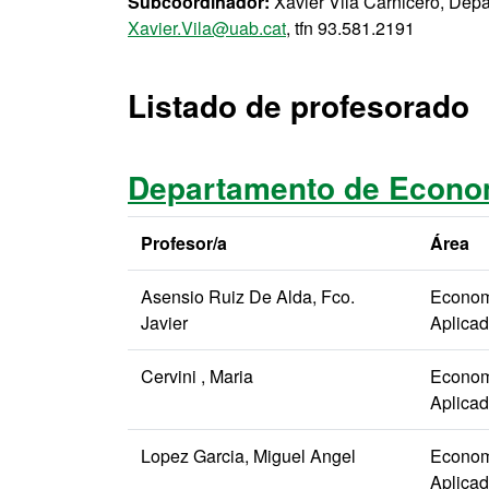
Subcoordinador:
Xavier Vilà Carnicero, Dep
Xavier.Vila@uab.cat
, tfn 93.581.2191
Listado de profesorado
Departamento de Econo
Profesor/a
Área
Asensio Ruiz De Alda, Fco.
Econom
Javier
Aplica
Cervini , Maria
Econom
Aplica
Lopez Garcia, Miguel Angel
Econom
Aplica