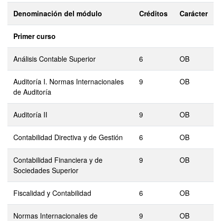
Denominación del módulo
Créditos
Carácter
Primer curso
Análisis Contable Superior
6
OB
Auditoría I. Normas Internacionales
9
OB
de Auditoría
Auditoría II
9
OB
Contabilidad Directiva y de Gestión
6
OB
Contabilidad Financiera y de
9
OB
Sociedades Superior
Fiscalidad y Contabilidad
6
OB
Normas Internacionales de
9
OB