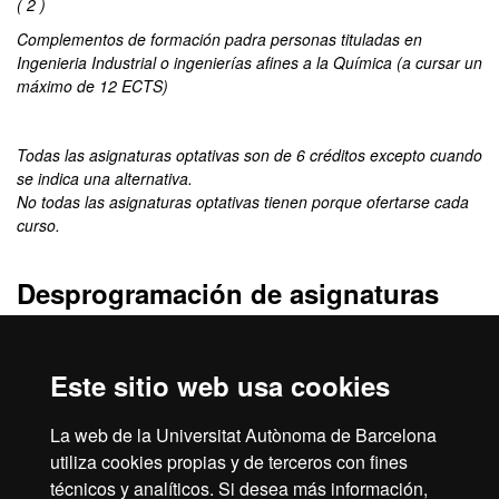
( 2 )
Complementos de formación padra personas tituladas en
Ingenieria Industrial o ingenierías afines a la Química (a cursar un
máximo de 12 ECTS)
Todas las asignaturas optativas son de 6 créditos excepto cuando
se indica una alternativa.
No todas las asignaturas optativas tienen porque ofertarse cada
curso.
Desprogramación de asignaturas
Al 2017-18 se han desprogramado estas:
42909 Estrategias para la manipulación genética de
Este sitio web usa cookies
microorganismos
42903 Nanobiomedicina, biomateriales e ingeniería
La web de la Universitat Autònoma de Barcelona
tisular.
utiliza cookies propias y de terceros con fines
técnicos y analíticos. Si desea más información,