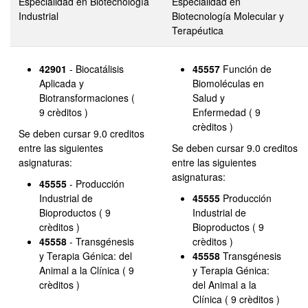
Especialidad en Biotecnología
Especialidad en
Industrial
Biotecnología Molecular y
Terapéutica
42901
- Biocatálisis
45557
Función de
Aplicada y
Biomoléculas en
Biotransformaciones (
Salud y
9 crèditos )
Enfermedad ( 9
crèditos )
Se deben cursar 9.0 creditos
entre las siguientes
Se deben cursar 9.0 creditos
asignaturas:
entre las siguientes
asignaturas:
45555
- Producción
Industrial de
45555
Producción
Bioproductos ( 9
Industrial de
crèditos )
Bioproductos ( 9
45558
- Transgénesis
crèditos )
y Terapia Génica: del
45558
Transgénesis
Animal a la Clínica ( 9
y Terapia Génica:
crèditos )
del Animal a la
Clínica ( 9 crèditos )