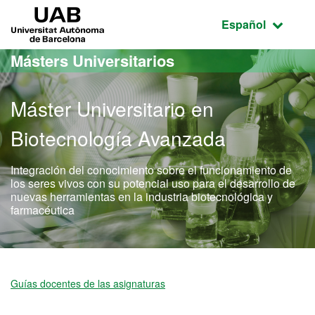
Acceso al contenido principal
Acceso a la navegación de la página
UAB Universitat Autònoma de Barcelona
Idioma seleccio
Español
Másters Universitarios
Máster Universitario en
Biotecnología Avanzada
Integración del conocimiento sobre el funcionamiento de
los seres vivos con su potencial uso para el desarrollo de
nuevas herramientas en la industria biotecnológica y
farmacéutica
Máster Oficial - Biotecno
Guías docentes de las asignaturas