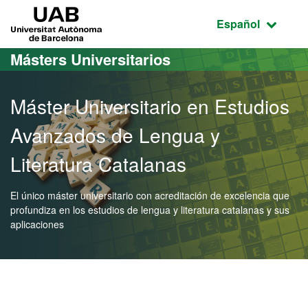
Acceso al contenido principal
Acceso a la navegación de la página
UAB Universitat Autònoma de Barcelona
Idioma seleccio
Español
Másters Universitarios
Máster Universitario en Estudios
Avanzados de Lengua y
Literatura Catalanas
El único máster universitario con acreditación de excelencia que
profundiza en los estudios de lengua y literatura catalanas y sus
aplicaciones
Máster Oficial - Estudios