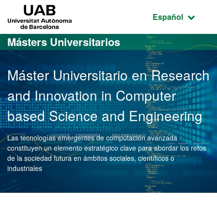
Acceso al contenido principal
Acceso a la navegación de la página
UAB Universitat Autònoma de Barcelona
Idioma seleccio
Español
Másters Universitarios
Máster Universitario en Research
and Innovation in Computer
based Science and Engineering
Las tecnologías emergentes de computación avanzada
constituyen un elemento estratégico clave para abordar los retos
de la sociedad futura en ámbitos sociales, científicos o
industriales