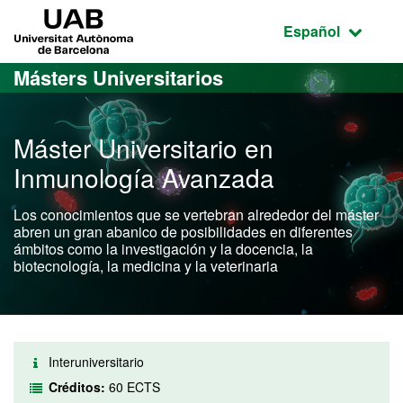
Acceso al contenido principal
Acceso a la navegación de la página
UAB Universitat Autònoma de Barcelona
Idioma seleccio
Español
Másters Universitarios
Máster Universitario en
Inmunología Avanzada
Los conocimientos que se vertebran alrededor del máster
abren un gran abanico de posibilidades en diferentes
ámbitos como la investigación y la docencia, la
biotecnología, la medicina y la veterinaria
Interuniversitario
Créditos:
60 ECTS