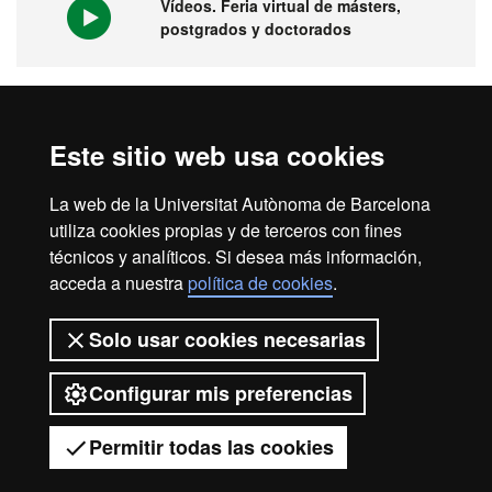
Vídeos. Feria virtual de másters,
postgrados y doctorados
1ª universidad en España y 149 del
Este sitio web usa cookies
mundo
La web de la Universitat Autònoma de Barcelona
utiliza cookies propias y de terceros con fines
técnicos y analíticos. Si desea más información,
acceda a nuestra
política de cookies
.
Aviso legal
Protección de datos
Sobre el web
Solo usar cookies necesarias
Accesibilidad web
Mapa del web UAB
Configurar mis preferencias
2026 Universitat Autònoma de
Barcelona
Permitir todas las cookies