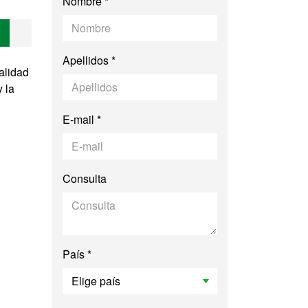
Nombre *
Tórax
Apellidos *
alidad
 la
E-mail *
Consulta
País *