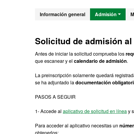
Máster Oficia
Información general
Admisión
M
Solicitud de admisión al
Antes de iniciar la solicitud comprueba los
req
que escanear y el
calendario de admisión
.
La preinscripción solamente quedará registrada
se ha adjuntado la
documentación obligatori
PASOS A SEGUIR
1- Accede al
aplicativo de solicitud en línea
y s
Para acceder al aplicativo necesitas un
número
obtenerlos: