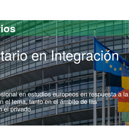
versitat Autònoma de Barcelona
rios
tario en Integración
sional en estudios europeos en respuesta a la
 el tema, tanto en el ámbito de las
 el privado