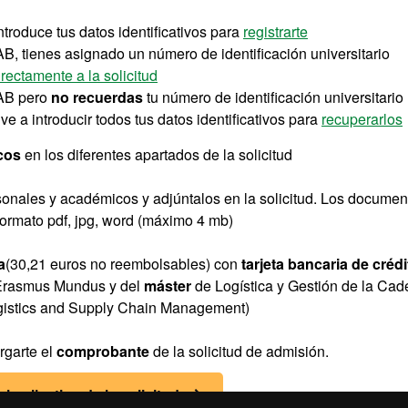
troduce tus datos identificativos para
registrarte
B, tienes asignado un número de identificación universitario
irectamente a la solicitud
AB pero
no recuerdas
tu número de identificación universitario
e a introducir todos tus datos identificativos para
recuperarlos
cos
en los diferentes apartados de la solicitud
onales y académicos y adjúntalos en la solicitud. Los documen
formato pdf, jpg, word (máximo 4 mb)
a
(30,21 euros no reembolsables) con
tarjeta bancaria de crédi
Erasmus Mundus y del
máster
de Logística y Gestión de la Ca
ogistics and Supply Chain Management)
rgarte el
comprobante
de la solicitud de admisión.
el aplicativo de la solicitud