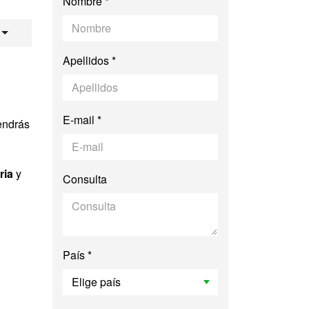
Nombre *
opea
Apellidos *
E-mail *
endrás
ria
y
Consulta
País *