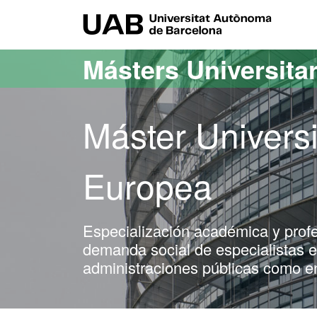
Acceso al contenido principal
Acceso a la navegación de la página
UAB Uni
Másters Universita
Máster Universi
Europea
Especialización académica y profe
demanda social de especialistas en
administraciones públicas como en