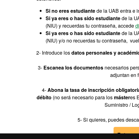
Si no eres estudiante
de la UAB entra e in
Si ya eres o has sido estudiante
de la UA
(NIU) y recuerdas tu contraseña, accede
d
Si ya eres o has sido estudiante
de la U
(NIU) y/o no recuerdas tu contraseña, vuelv
2- Introduce los
datos personales y académi
3-
Escanea los documentos
necesarios pers
adjuntan en 
4-
Abona la tasa de inscripción obligatori
débito
(no será necesario para los
máster
es 
Suministro / L
5- Si quieres, puedes desca
Entra en 