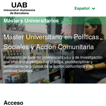
Acceso al contenido principal
Acceso a la navegación de la página
UAB Universitat Autònoma de Barcelona
Idioma seleccio
Español
Másters Universitarios
Máster Universitario en Políticas
Sociales y Acción Comunitaria
Formación de carácter profesionalizador y de investigación
que ofrece una perspectiva práctica, pluridisciplinar y
territorialmente próxima de la acción comunitaria y las
políticas sociales.
Máster Oficial - Políticas
Acceso