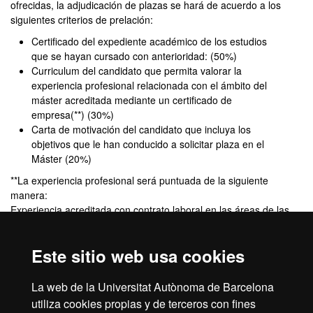
ofrecidas, la adjudicación de plazas se hará de acuerdo a los
siguientes criterios de prelación:
Certificado del expediente académico de los estudios
que se hayan cursado con anterioridad: (50%)
Curriculum del candidato que permita valorar la
experiencia profesional relacionada con el ámbito del
máster acreditada mediante un certificado de
empresa(**) (30%)
Carta de motivación del candidato que incluya los
objetivos que le han conducido a solicitar plaza en el
Máster (20%)
**La experiencia profesional será puntuada de la siguiente
manera:
Experiencia acreditada con contrato laboral en las áreas de las
políticas sociales, la intervención social o la acción comunitaria,
baremo de puntuación:
Este sitio web usa cookies
Entre un año de experiencia y 5 años: 10%
Entre 6 años y 10 años de experiencia: 20%
La web de la Universitat Autònoma de Barcelona
Más de 10 años de experiencia acreditada: 30%
utiliza cookies propias y de terceros con fines