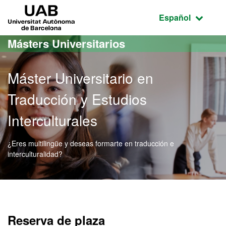
Acceso al contenido principal
Acceso a la navegación de la página
UAB Universitat Autònoma de Barcelona
Idioma seleccio
Español
Másters Universitarios
Máster Universitario en
Traducción y Estudios
Interculturales
¿Eres multilingüe y deseas formarte en traducción e
interculturalidad?
Máster Oficial - Traducció
Reserva de plaza