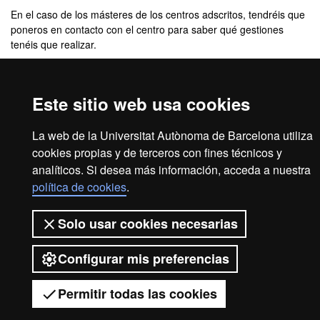
En el caso de los másteres de los centros adscritos, tendréis que
poneros en contacto con el centro para saber qué gestiones
tenéis que realizar.
PREPAGO DE MATRÍCULA DE MÁSTER OF
Este sitio web usa cookies
La web de la Universitat Autònoma de Barcelona utiliza
2026 Universitat Autònoma de
cookies propias y de terceros con fines técnicos y
analíticos. Si desea más información, acceda a nuestra
Barcelona
política de cookies
.
Solo usar cookies necesarias
Configurar mis preferencias
Permitir todas las cookies
Tienes dud
Desplegar el menú móvil