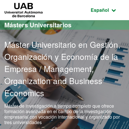
Acceso al contenido principal
Acceso a la navegación de la página
UAB Universitat Autònoma de Barcelona
Idioma seleccio
Español
Másters Universitarios
Máster Universitario en Gestión,
Organización y Economía de la
Empresa / Management,
Organization and Business
Economics
Máster de investigación a tiempo completo que ofrece
formación avanzada en el campo de la investigación
empresarial con vocación internacional y organizado por
tres universidades