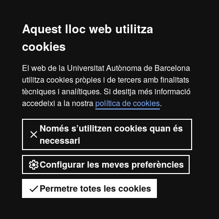
Esther Trepat de Ancos
Marta Valls Pla
Aquest lloc web utilitza
Oscar Vilarroya Oliver
cookies
Centres responsables
El web de la Universitat Autònoma de Barcelona
utilitza cookies pròpies i de tercers amb finalitats
Departament de Psiquiatria i de Medicina Legal
tècniques i analítiques. Si desitja més informació
accedeixi a la nostra
política de cookies
.
Inici
Avís legal
Protecció de dades
Només s’utilitzen cookies quan és
necessari
Sobre el web
Accessibilitat web
Configurar les meves preferències
2026 Universitat Autònoma de
Barcelona
Permetre totes les cookies
Tens dubtes?
Desplegar el menú mòbil