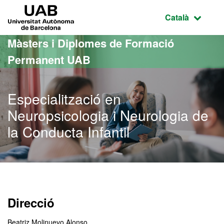
Ves al contingut principal
Ves a la navegació de la pàgina
UAB Universitat Autònoma de Barcelona
Idioma selecci
Català
Màsters i Diplomes de Formació
Permanent UAB
Especialització en
Neuropsicologia i Neurologia de
la Conducta Infantil
Direcció
Beatriz Molinuevo Alonso