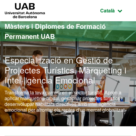
Ves al contingut principal
Ves a la navegació de la pàgina
UAB Universitat Autònoma de Barcelona
Idioma selecci
Català
Màsters i Diplomes de Formació
Permanent UAB
Especialització en Gestió de
Projectes Turístics, Màrqueting i
Intel·ligència Emocional
Transforma la teva carrera en el sector turístic. Aprèn a
aplicar màrqueting digital, gestionar projectes turístics i
desenvolupar habilitats directives amb intel·ligència
emocional per afrontar els reptes d'un mercat globalitzat.