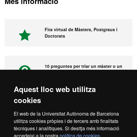
Més informació
Fira virtual de Màsters, Postgraus i
Doctorats
10 preguntes per triar un màster o un
postgrau
Aquest lloc web utilitza
cookies
Vídeos. Fira virtual de màsters,
postgraus i doctorats
El web de la Universitat Autònoma de Barcelona
utilitza cookies pròpies i de tercers amb finalitats
tècniques i analítiques. Si desitja més informació
accedeixi a la nostra
política de cookies
.