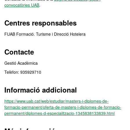
convocatòries UAB
.
Centres responsables
FUAB Formació. Turisme i Direcció Hotelera
Contacte
Gestió Acadèmica
Telèfon: 935929710
Informació addicional
https://www.uab.cat/web/estudiar/masters-i-diplomes-de-
formacio-permanent/oferta-de-masters-i-diplomes-de-formacio-
permanent/diplomes-d-especialitzacio-1345838133839.html