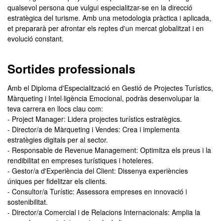
qualsevol persona que vulgui especialitzar-se en la direcció
estratègica del turisme. Amb una metodologia pràctica i aplicada,
et prepararà per afrontar els reptes d'un mercat globalitzat i en
evolució constant.
Sortides professionals
Amb el Diploma d'Especialització en Gestió de Projectes Turístics,
Màrqueting i Intel·ligència Emocional, podràs desenvolupar la
teva carrera en llocs clau com:
- Project Manager: Lidera projectes turístics estratègics.
- Director/a de Màrqueting i Vendes: Crea i implementa
estratègies digitals per al sector.
- Responsable de Revenue Management: Optimitza els preus i la
rendibilitat en empreses turístiques i hoteleres.
- Gestor/a d'Experiència del Client: Dissenya experiències
úniques per fidelitzar els clients.
- Consultor/a Turístic: Assessora empreses en innovació i
sostenibilitat.
- Director/a Comercial i de Relacions Internacionals: Amplia la