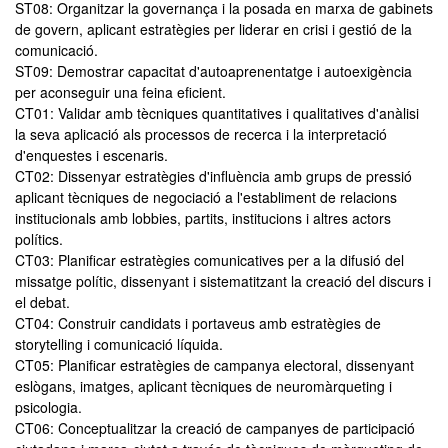
ST08: Organitzar la governança i la posada en marxa de gabinets
de govern, aplicant estratègies per liderar en crisi i gestió de la
comunicació.
ST09: Demostrar capacitat d'autoaprenentatge i autoexigència
per aconseguir una feina eficient.
CT01: Validar amb tècniques quantitatives i qualitatives d'anàlisi
la seva aplicació als processos de recerca i la interpretació
d'enquestes i escenaris.
CT02: Dissenyar estratègies d'influència amb grups de pressió
aplicant tècniques de negociació a l'establiment de relacions
institucionals amb lobbies, partits, institucions i altres actors
polítics.
CT03: Planificar estratègies comunicatives per a la difusió del
missatge polític, dissenyant i sistematitzant la creació del discurs i
el debat.
CT04: Construir candidats i portaveus amb estratègies de
storytelling i comunicació líquida.
CT05: Planificar estratègies de campanya electoral, dissenyant
eslògans, imatges, aplicant tècniques de neuromàrqueting i
psicologia.
CT06: Conceptualitzar la creació de campanyes de participació