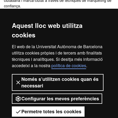
ciutadana i marca-ciutat a través de tècniques de màrqueting de
confiança.
CT07: Prioritzar accions per gestionar crisis comunicatives i
dacció de govern.
CT08: Gestionar el temps de manera adequada per ser capaç de
Aquest lloc web utilitza
planificar tasques a curt, mitjà i llarg terminis.
cookies
Títol que s'obté
El web de la Universitat Autònoma de Barcelona
utilitza cookies pròpies i de tercers amb finalitats
Diploma d'Especialització en Comunicació Política i Institucional
tècniques i analítiques. Si desitja més informació
accedeixi a la nostra
política de cookies
.
Inici
Avís legal
Protecció de dades
Només s’utilitzen cookies quan és
necessari
Sobre el web
Accessibilitat web
Configurar les meves preferències
2026 Universitat Autònoma de
Barcelona
Permetre totes les cookies