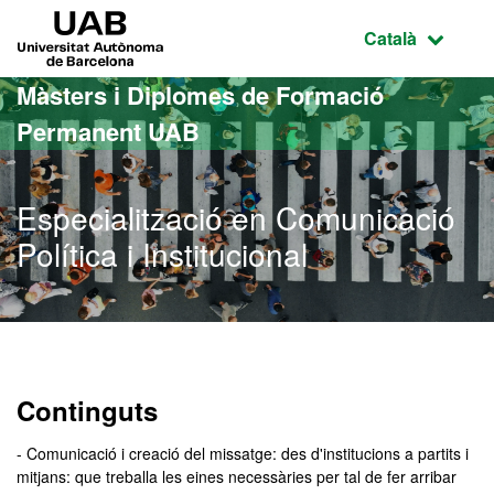
Ves al contingut principal
Ves a la navegació de la pàgina
UAB Universitat Autònoma de Barcelona
Idioma selecci
Català
Màsters i Diplomes de Formació
Permanent UAB
Especialització en Comunicació
Política i Institucional
Continguts
- Comunicació i creació del missatge: des d'institucions a partits i
mitjans: que treballa les eines necessàries per tal de fer arribar