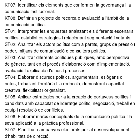
KT07: Identificar els elements que conformen la governança i la
comunicació institucional.
KT08: Definir un projecte de recerca o avaluació a l'àmbit de la
comunicació política.
ST01: Interpretar les enquestes analitzant els diferents escenaris
polítics, establint estratègies i relacionant segmentació i votants.
ST02: Analitzar els actors polítics com a partits, grups de pressió i
poder, mitjans de comunicació o consultors polítics.
ST03: Analitzar diferents polítiques públiques, amb perspectiva
de gènere, tant en el procés d'elaboració com d'implementació,
avaluació i explicació d'eines i processos.
ST04: Elaborar discursos polítics, argumentaris, eslògans o
notes, treballant l'oratòria i la redacció, demostrant capacitat
creativa, flexibilitat i originalitat.
ST05: Aplicar estratègies per a la creació de portaveus polítics i
candidats amb capacitat de lideratge polític, negociació, treball en
equip i resolució de conflictes.
ST06: Elaborar marcs conceptuals de la comunicació política i la
seva aplicació a la pràctica professional.
ST07: Planificar campanyes electorals per al desenvolupament
d'habilitats de direcció.