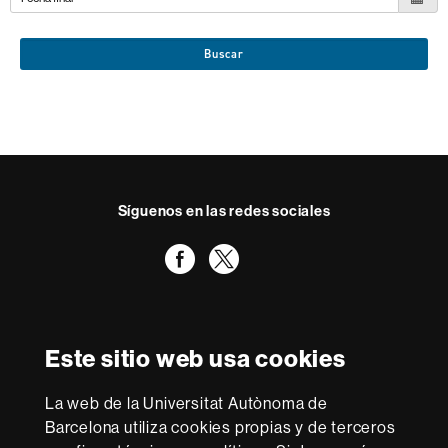
Buscar
Síguenos en las redes sociales
Facebook
Twitter
Reconocimiento internacional de la excelencia
HR
Este sitio web usa cookies
Excellence
in
Research
La web de la Universitat Autònoma de
-
Con la financiación de
Barcelona utiliza cookies propias y de terceros
Euraxess