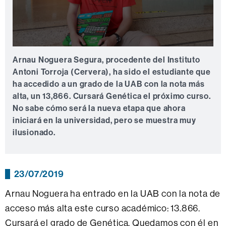
0
seconds
Arnau Noguera Segura, procedente del Instituto
of
Antoni Torroja (Cervera), ha sido el estudiante que
0
seconds
ha accedido a un grado de la UAB con la nota más
alta, un 13,866. Cursará Genética el próximo curso.
No sabe cómo será la nueva etapa que ahora
iniciará en la universidad, pero se muestra muy
ilusionado.
23/07/2019
Arnau Noguera ha entrado en la UAB con la nota de
acceso más alta este curso académico: 13.866.
Cursará el grado de Genética. Quedamos con él en