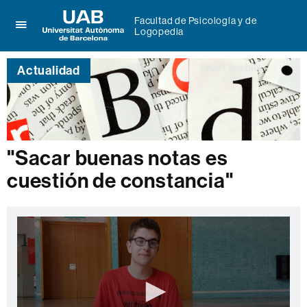
Facultad de Psicología y de
Logopedia
Clica
UAB
aquí
Universitat
para
Actualidad
Autònoma
desplegar
de
el
Barcelona
menú
de
Facultad
de
"Sacar buenas notas es
Psicología
y
cuestión de constancia"
de
Logopedia