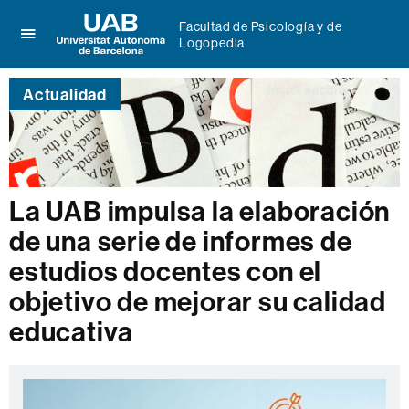
Facultad de Psicología y de
Logopedia
Clica
UAB
aquí
Universitat
para
Actualidad
Autònoma
desplegar
de
el
Barcelona
menú
de
Facultad
de
La UAB impulsa la elaboración
Psicología
de una serie de informes de
y
de
estudios docentes con el
Logopedia
objetivo de mejorar su calidad
educativa