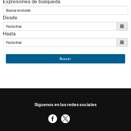
Expresiones de búsqueda
siguientes
ODS
Desde
Hasta
Buscar
Síguenos en las redes sociales
Facebook
Twitter