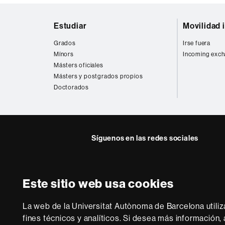
ODS
Mapa
Estudiar
Movilidad 
web
Grados
Irse fuera
Mínors
Incoming exch
Másters oficiales
Másters y postgrados propios
Doctorados
Síguenos en las redes sociales
Facebook
Twitter
Este sitio web usa cookies
Sobre
esta
La web de la Universitat Autònoma de Barcelona utiliz
web
Aviso legal
P
fines técnicos y analíticos. Si desea más información