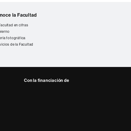
noce la Facultad
Facultad en cifras
ierno
ería fotográfica
vicios de la Facultad
Con la financiación de
 del web UAB