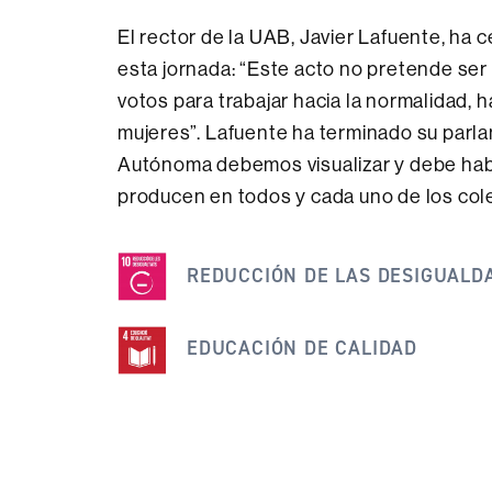
El rector de la UAB, Javier Lafuente, ha 
esta jornada: “Este acto no pretende ser 
votos para trabajar hacia la normalidad, 
mujeres”. Lafuente ha terminado su parla
Autónoma debemos visualizar y debe hab
producen en todos y cada uno de los cole
Esta
noticia
REDUCCIÓN DE LAS DESIGUALD
se
engloba
EDUCACIÓN DE CALIDAD
dentro
de
los
siguientes