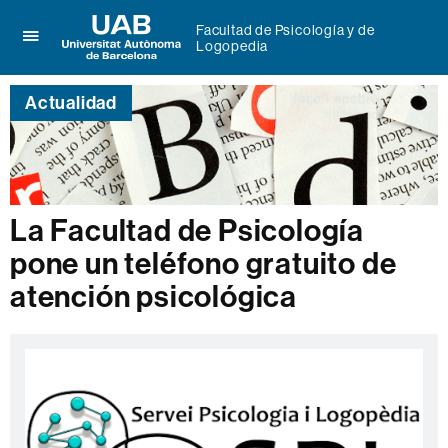
Facultad de Psicología y de
Logopedia
Clica
UAB
aquí
Universitat
para
Actualidad
Autònoma
desplegar
de
el
Barcelona
menú
de
Facultad
de
La Facultad de Psicología
Psicología
y
pone un teléfono gratuito de
de
Logopedia
atención psicológica