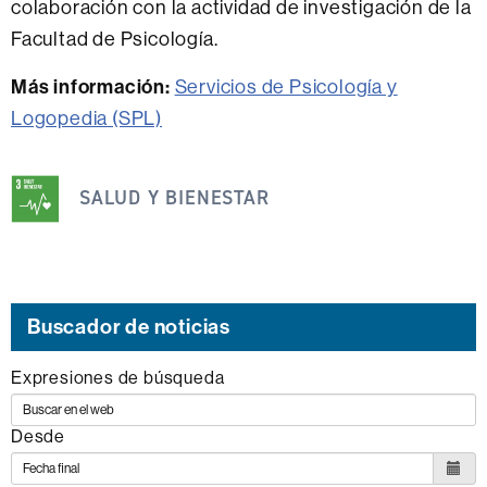
colaboración con la actividad de investigación de la
Facultad de Psicología.
Más información:
Servicios de Psicología y
Logopedia (SPL)
Esta
SALUD Y BIENESTAR
noticia
se
engloba
dentro
de
Buscador de noticias
los
Expresiones de búsqueda
siguientes
ODS
Desde