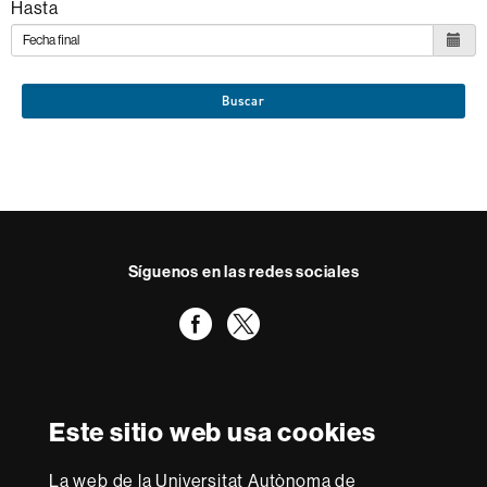
Hasta
Buscar
Síguenos en las redes sociales
Facebook
Twitter
Reconocimiento internacional de la excelencia
HR
Este sitio web usa cookies
Excellence
in
Research
La web de la Universitat Autònoma de