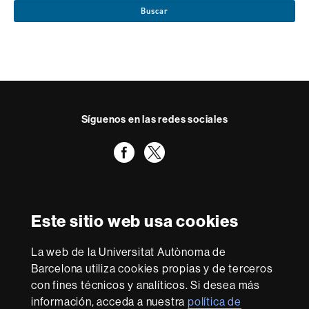
Buscar
Síguenos en las redes sociales
Facebook
Twitter
Reconocimiento internacional de la excelencia
HR
Este sitio web usa cookies
Excellence
in
Research
La web de la Universitat Autònoma de
-
Con la financiación de
Barcelona utiliza cookies propias y de terceros
Euraxess
con fines técnicos y analíticos. Si desea más
información, acceda a nuestra
política de