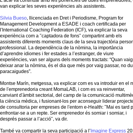
L’acte va continuar amb les ponències de dues emprenedores,
van explicar les seves experiències als assistents.
Silvia Bueso
, llicenciada en Dret i Periodisme, Program for
Management Development a ESADE i coach certificada per
l'International Coaching Federation (ICF), va explicar la seva
experiència com a "captadora de fons" compartint amb els
assistents diferents moments claus de la seva trajectòria person
professional. La dependència de la nòmina, la importància
d’aprendre idiomes i fer estades a l’estranger, de viure
experiències, van ser alguns dels moments tractats: “Quan vaig
deixar anar la nòmina, és el dia que més por vaig passar, no du
paracaigudes”.
Montse Marín, metgessa, va explicar com es va introduir en el
de l'emprenedoria creant MomaLAB, i com es va reinventar,
canviant d'àmbit sectorial, del camp de la comunicació multimè
la ciència mèdica, i fusionant-los per aconseguir liderar project
de consultoria per empreses de l'entorn e-Health: "Mai es tard 
enfrontar-se a un repte. Ser emprenedor és somiar i somiar, i
després passar a l’acció", va dir.
També va compartir la seva participació a l’
Imagine Express
20