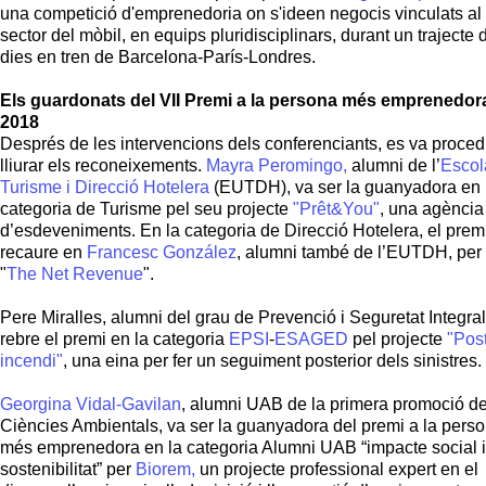
una competició d'emprenedoria on s'ideen negocis vinculats al
sector del mòbil, en equips pluridisciplinars, durant un trajecte 
dies en tren de Barcelona-París-Londres.
Els guardonats del VII Premi a la persona més emprenedor
2018
Després de les intervencions dels conferenciants, es va procedi
lliurar els reconeixements.
Mayra Peromingo,
alumni de l’
Escol
Turisme i Direcció Hotelera
(EUTDH), va ser la guanyadora en 
categoria de Turisme pel seu projecte
"Prêt&You"
, una agència
d’esdeveniments. En la categoria de Direcció Hotelera, el prem
recaure en
Francesc González
, alumni també de l’EUTDH, per
"
The Net Revenue
".
Pere Miralles, alumni del grau de Prevenció i Seguretat Integral
rebre el premi en la categoria
EPSI
-
ESAGED
pel projecte
"Post
incendi"
, una eina per fer un seguiment posterior dels sinistres.
Georgina Vidal-Gavilan
, alumni UAB de la primera promoció d
Ciències Ambientals, va ser la guanyadora del premi a la pers
més emprenedora en la categoria Alumni UAB “impacte social i
sostenibilitat” per
Biorem,
un projecte professional expert en el