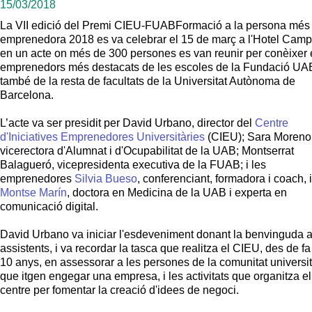
15/03/2018
La VII edició del Premi CIEU-FUABFormació a la persona més
emprenedora 2018 es va celebrar el 15 de març a l'Hotel Cam
en un acte on més de 300 persones es van reunir per conèixer 
emprenedors més destacats de les escoles de la Fundació UAB
també de la resta de facultats de la Universitat Autònoma de
Barcelona.
L’acte va ser presidit per David Urbano, director del
Centre
d'Iniciatives Emprenedores Universitàries
(CIEU); Sara Moreno
vicerectora d'Alumnat i d'Ocupabilitat de la UAB; Montserrat
Balagueró, vicepresidenta executiva de la FUAB; i les
emprenedores
Silvia Bueso
, conferenciant, formadora i coach, i
Montse Marín
, doctora en Medicina de la UAB i experta en
comunicació digital.
David Urbano va iniciar l'esdeveniment donant la benvinguda a
assistents, i va recordar la tasca que realitza el CIEU, des de fa
10 anys, en assessorar a les persones de la comunitat universit
que itgen engegar una empresa, i les activitats que organitza el
centre per fomentar la creació d'idees de negoci.