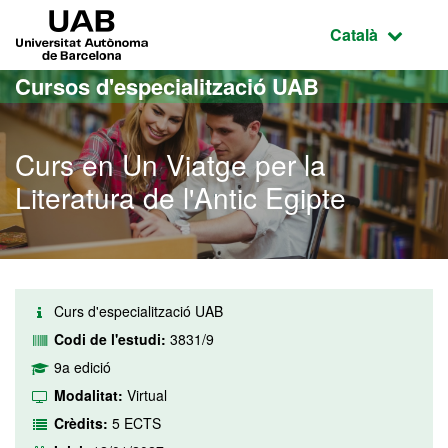
Ves al contingut principal
Ves a la navegació de la pàgina
UAB Universitat Autònoma de Barcelona
Idioma selecci
Català
Cursos d'especialització UAB
Curs en Un Viatge per la
Literatura de l'Antic Egipte
Curs d'especialització UAB
Codi de l'estudi:
3831/9
9a edició
Modalitat:
Virtual
Crèdits:
5 ECTS