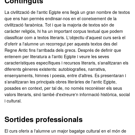
Continguts
La civilització de l'antic Egipte ens llegà un gran nombre de textos
que ens han permès endinsar-nos en el coneixement de la
civilització faraònica. Tot i que la majoria de textos són de
caràcter religiós, hi ha un important corpus textual que podem
classificar com a textos literaris. L'objectiu d'aquest curs serà el
d'oferir a l'alumne un recorregut per aquests textos des del
Regne Antic fins l'arribada dels grecs. Després de definir que
entenem per literatura a l'antic Egipte i veure les seves
característiques específiques i recursos literaris, s'analitzaran els
diferents gèneres existents: autobiografies, narrativa,
ensenyaments, himnes i poesia, entre d'altres. Es presentaran i
s'analitzaran les principals obres literàries de l'antic Egipte,
posades en context, per tal de, no només reconèixer els seus
valors literaris, sinó també d'extreure'n informació històrica, social
i cultural.
Sortides professionals
El curs oferix a l'alumne un major bagatge cultural en el món de