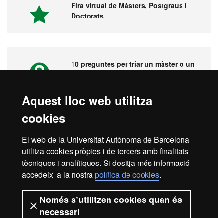
Fira virtual de Màsters, Postgraus i
Doctorats
10 preguntes per triar un màster o un
postgrau
Aquest lloc web utilitza
cookies
Vídeos. Fira virtual de màsters,
postgraus i doctorats
El web de la Universitat Autònoma de Barcelona
utilitza cookies pròpies i de tercers amb finalitats
tècniques i analítiques. Si desitja més informació
accedeixi a la nostra
política de cookies
.
Inici
Avís legal
Protecció de dades
Només s’utilitzen cookies quan és
necessari
Sobre el web
Accessibilitat web