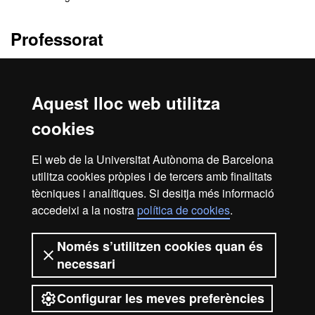
Professorat
Lars Appel
Armando Equeter Leva
Aquest lloc web utilitza
Jordi Tarragó Medialdea
cookies
Centres responsables
El web de la Universitat Autònoma de Barcelona
utilitza cookies pròpies i de tercers amb finalitats
FUAB Formació. Prevenció i Seguretat Integral
tècniques i analítiques. Si desitja més informació
accedeixi a la nostra
política de cookies
.
Inici
Avís legal
Protecció de dades
Només s’utilitzen cookies quan és
necessari
Sobre el web
Accessibilitat web
Configurar les meves preferències
2026 Universitat Autònoma de