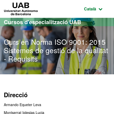
Ves al contingut principal
Ves a la navegació de la pàgina
UAB Universitat Autònoma de Barcelona
Idioma selecci
Català
Cursos d'especialització UAB
Curs en Norma ISO 9001: 2015
Sistemes de gestió de la qualitat
- Requisits
Direcció
Armando Equeter Leva
Montserrat Iglesias Lucia