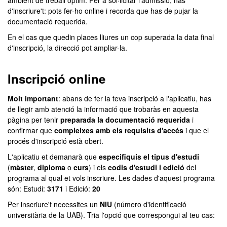
ambient de treball òptim. Per a sol·licitar l'admissió, has
d'inscriure't: pots fer-ho online i recorda que has de pujar la
documentació requerida.
En el cas que quedin places lliures un cop superada la data final
d'inscripció, la direcció pot ampliar-la.
Inscripció online
Molt important
: abans de fer la teva inscripció a l'aplicatiu, has
de llegir amb atenció la informació que trobaràs en aquesta
pàgina per tenir
preparada la documentació requerida
i
confirmar que
compleixes amb els requisits d'accés
i que el
procés d'inscripció està obert.
L'aplicatiu et demanarà que
especifiquis el tipus d'estudi
(
màster
,
diploma
o
curs
) i els
codis d'estudi i edició
del
programa al qual et vols inscriure. Les dades d'aquest programa
són: Estudi:
3171
i Edició:
20
Per inscriure't necessites un
NIU
(número d'identificació
universitària de la UAB). Tria l'opció que correspongui al teu cas: