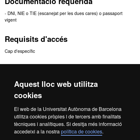
Documentació requerida
- DNI, NIE o TIE (escanejat per les dues cares) o passaport
vigent
Requisits d'accés
Cap d'específic
Comunicació de l'admissió
Aquest lloc web utilitza
El
resultat de l’admissió
el rebràs, de manera personalitzada, a
l'adreça de correu electrònic que indiquis quan facis la inscripció.
cookies
En aquest correu se t’indicarà com has de procedir per
formalitzar la matrícula.
El web de la Universitat Autònoma de Barcelona
Revisa la
safata de correu brossa
del teu correu electrònic. De
utilitza cookies pròpies i de tercers amb finalitats
vegades, els missatges poden entrar com a correu brossa.
tècniques i analítiques. Si desitja més informació
accedeixi a la nostra
política de cookies
.