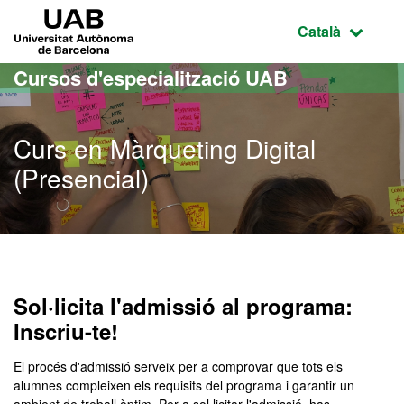
Ves al contingut principal
Ves a la navegació de la pàgina
UAB Universitat Autònoma de Barcelona
Idioma selecci
Català
Cursos d'especialització UAB
Curs en Màrqueting Digital
(Presencial)
Sol·licita l'admissió al programa:
Inscriu-te!
El procés d'admissió serveix per a comprovar que tots els
alumnes compleixen els requisits del programa i garantir un