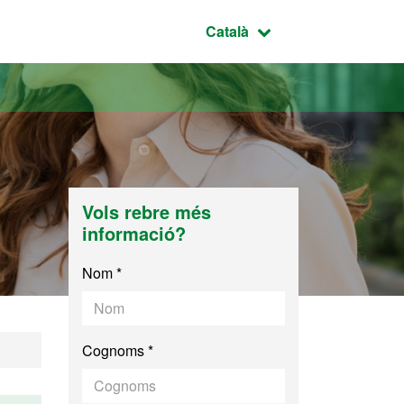
Idioma seleccionat:
Català
Vols rebre més
informació?
Nom *
Cognoms *