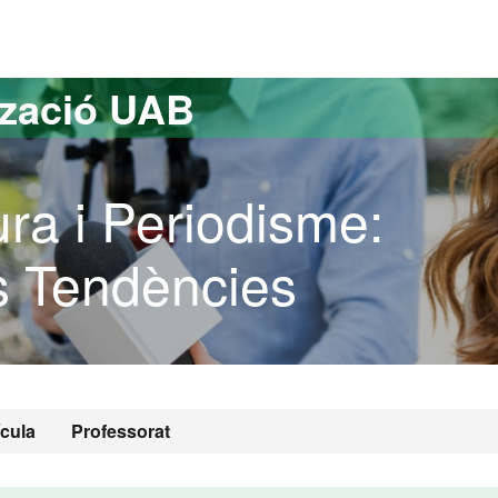
versitat Autònoma de Barcelona
tzació UAB
ura i Periodisme:
es Tendències
ícula
Professorat