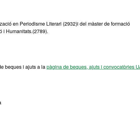
tzació en Periodisme Literari (2932)i del màster de formació
 i Humanitats.(2789).
de beques i ajuts a la
pàgina de beques, ajuts i convocatòries 
a