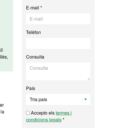
E-mail *
Telèfon
ll
lès,
Consulta
País
ar
 la
Accepto els
termes i
condicions legals
*